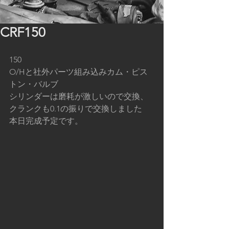
CRF150
150
O/Hと社外パーツ組み込みカム・ピス
トン・バルブ
シリンダーは磨耗が激しいので交換、
クランクも0.1の振りで交換しました
本日完成予定です。