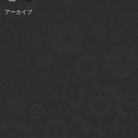
アーカイブ
換
復