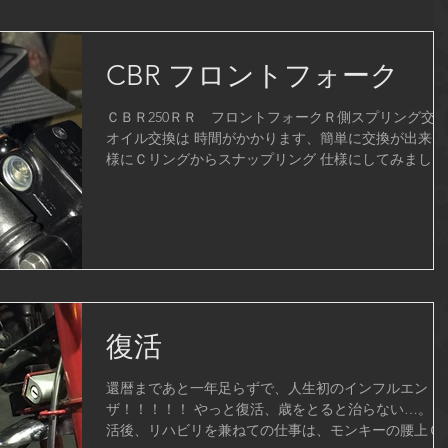
CBR フロントフォーク
ＣＢＲ250ＲＲ フロントフォークＲ側スプリング交
オイル交換は 時間がかかります、簡単に交換が出来る
様にＣリングからスナップリング 仕様にしてみまし
た。スプリングストッパーキット 価格 税込み
￥1900 送料込み １５セット製作しました。
復活
還暦まであと一年足らずで、人生初のインフルエン
ザ！！！！！ やっと復活、歳をとると治らない…。 
活後、リハビリを兼ねての仕事は、モンキーの腰上Ｏ/