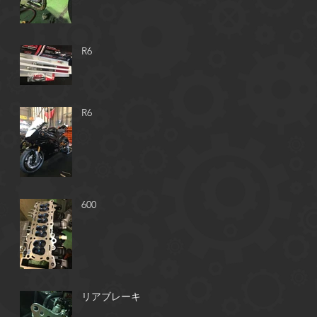
R6
R6
い
600
リアブレーキ