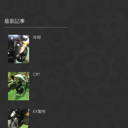
最新記事
の
冷却
CR?
EX製作
、