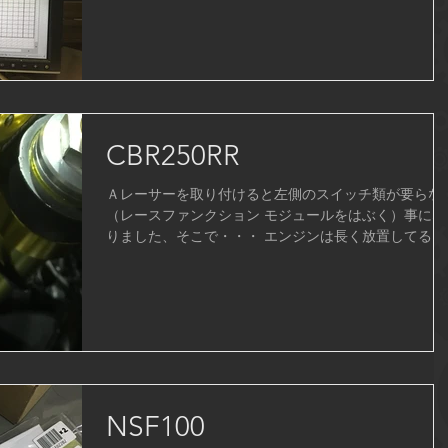
CBR250RR
Ａレーサーを取り付けると左側のスイッチ類が要らな
（レースファンクション モジュールをはぶく）事にな
りました、そこで・・・ エンジンは長く放置してる
と、ヘッド周りのオイルが無くなり いきなりエンジン
を始動すると、かじりの原因のひとつになります。...
NSF100