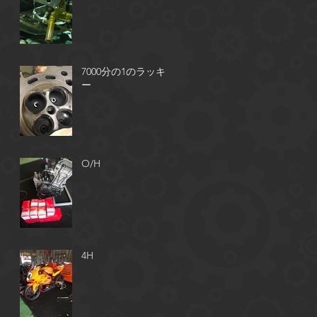
7000分の1のラッキ
ー
O/H
ッ
4H