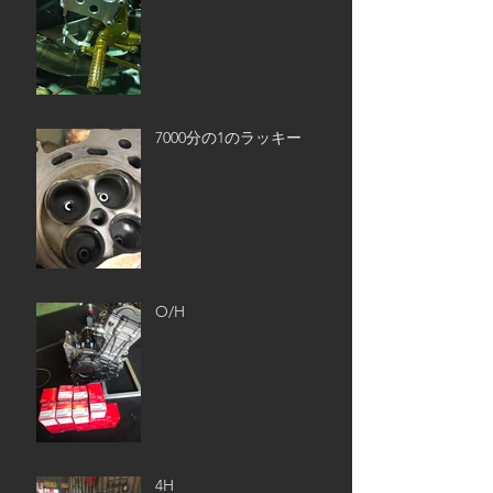
7000分の1のラッキー
O/H
4H