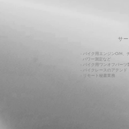
​サ
- バイク用エンジンO/H
パワー測定など
- バイク用ワンオフパーツ
- バイクレースのアテンド
- リモート秘書業務