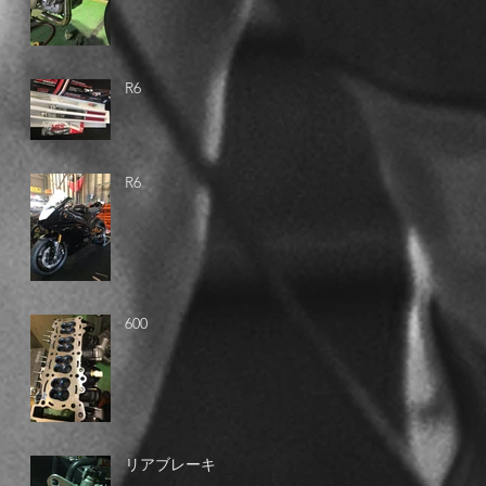
R6
R6
600
リアブレーキ