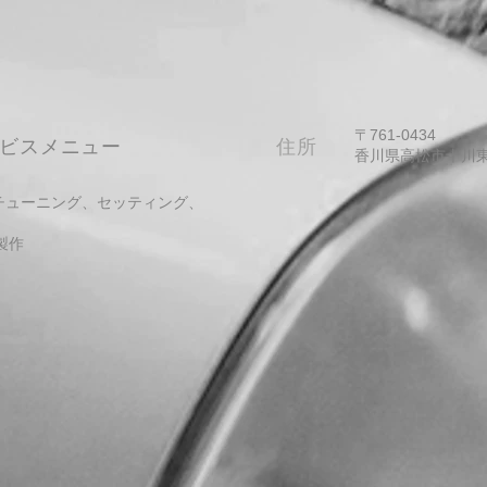
〒761-0434
ービスメニュー
​住所
​香川県高松市十川東町
、チューニング、セッティング、
製作