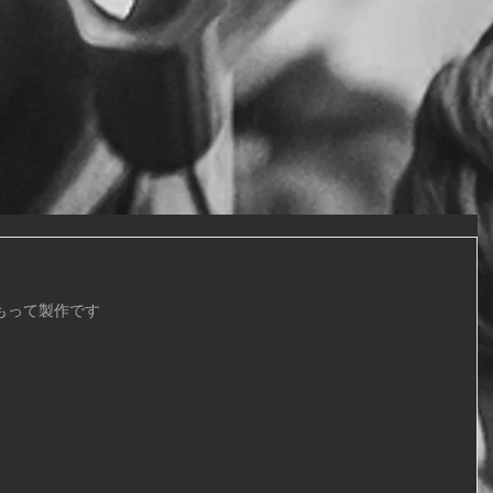
もって製作です
。