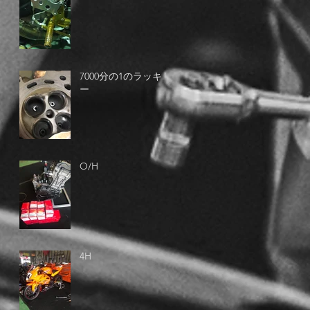
7000分の1のラッキ
ー
O/H
4H