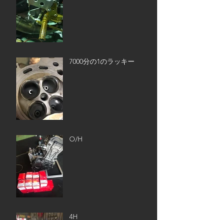
7000分の1のラッキー
O/H
4H