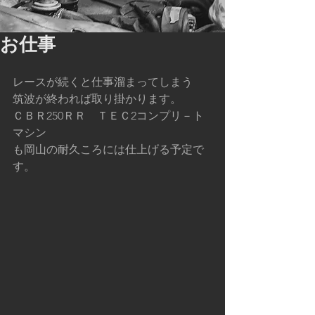
お仕事
レースが続くと仕事溜まってしまう　
筑波が終われば取り掛かります。
ＣＢＲ250ＲＲ　ＴＥＣ2コンプリ－ト
マシン
も岡山の耐久ころには仕上げる予定で
す。