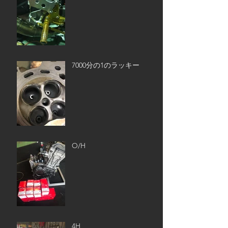
7000分の1のラッキー
O/H
4H