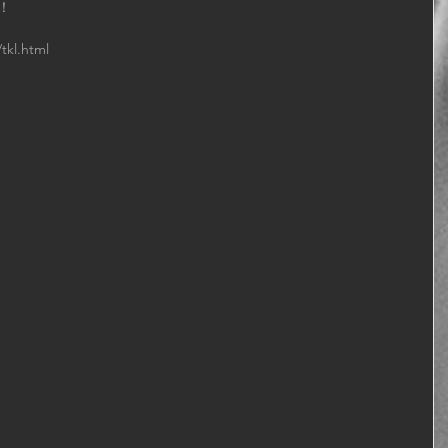
！ 
tkl.html