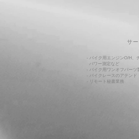
​サ
- バイク用エンジンO/H
パワー測定など
- バイク用ワンオフパーツ
- バイクレースのアテンド
- リモート秘書業務