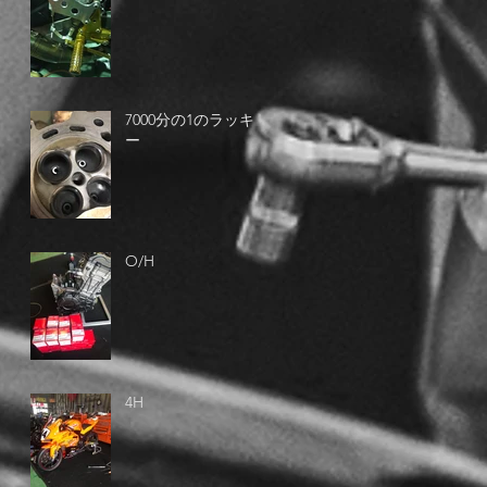
7000分の1のラッキ
ー
O/H
4H