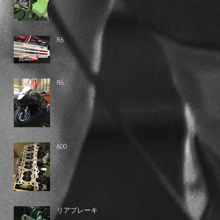
R6
R6
600
リアブレーキ