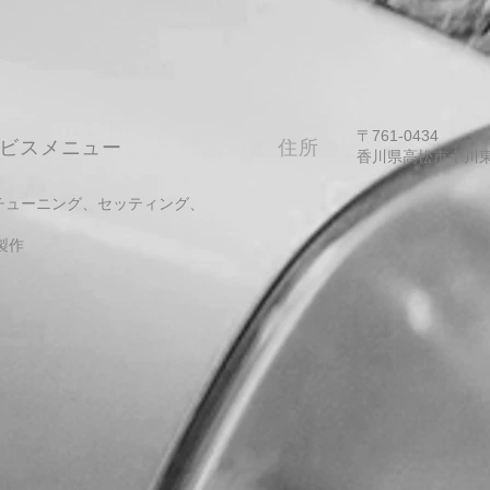
〒761-0434
ービスメニュー
​住所
​香川県高松市十川東町
、チューニング、セッティング、
製作