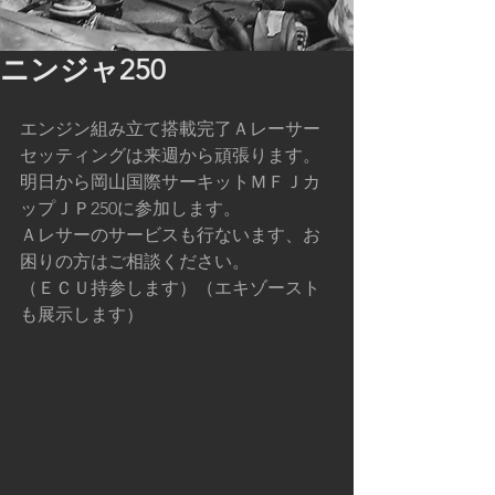
ニンジャ250
エンジン組み立て搭載完了Ａレーサー
セッティングは来週から頑張ります。
明日から岡山国際サーキットＭＦＪカ
ップＪＰ250に参加します。
Ａレサーのサービスも行ないます、お
困りの方はご相談ください。
（ＥＣＵ持参します）（エキゾースト
も展示します）