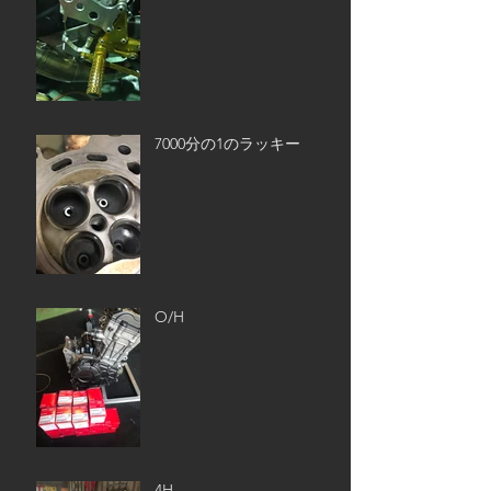
7000分の1のラッキー
O/H
4H