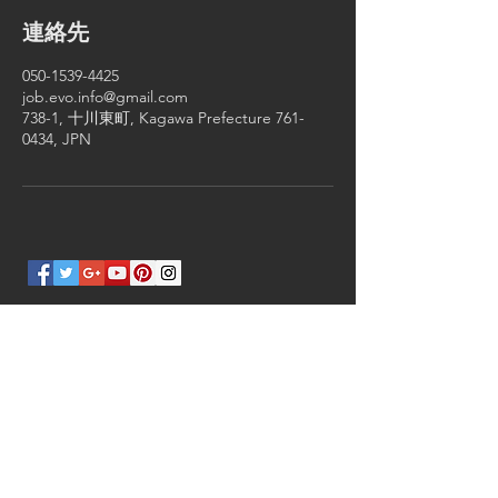
連絡先
050-1539-4425
job.evo.info@gmail.com
738-1, 十川東町, Kagawa Prefecture 761-
0434, JPN
​サービスメニュー
- バイク用エンジンO/H、チューニン
グ、セッティング、
パワー測定など
- バイク用ワンオフパーツ製作
- バイクレースのアテンド
- リモート秘書業務