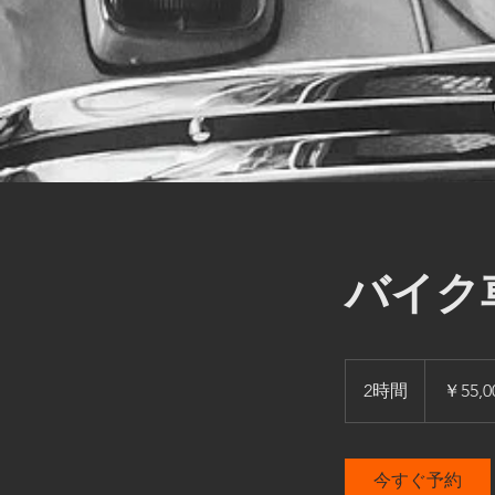
バイク
55,000
円
2時間
2
￥55,0
時
間
今すぐ予約