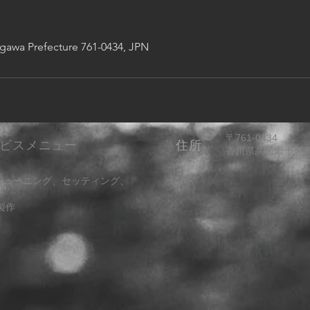
wa Prefecture 761-0434, JPN
〒761-0434
ービスメニュー
​住所
​香川県高松市十川東町
、チューニング、セッティング、
製作