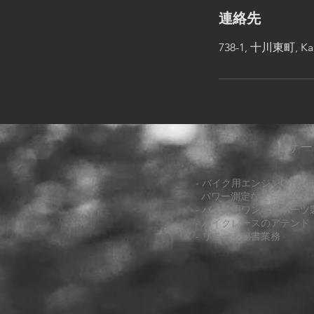
連絡先
738-1, 十川東町, Kaga
​サ
- バイク用エンジンO/H
パワー測定など
- バイク用ワンオフパーツ
- バイクレースのアテンド
- リモート秘書業務